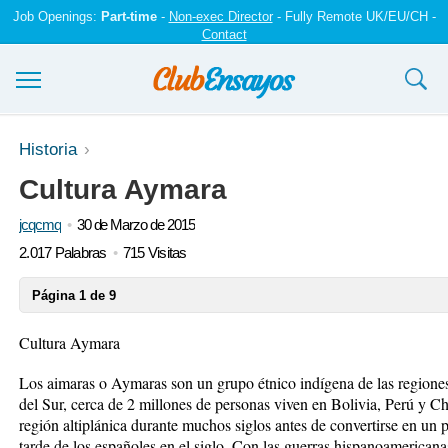
Job Openings:
Part-time
-
Non-exec Director
- Fully Remote UK/EU/CH -
Contact
Ensayos y trabajos
Historia
Cultura Aymara
Registrarse
jcqcmq
30 de Marzo de 2015
Iniciar sesión
2.017 Palabras
715 Visitas
Contáctenos
Página 1 de 9
Cultura Aymara
Los aimaras o Aymaras son un grupo étnico indígena de las regiones
del Sur, cerca de 2 millones de personas viven en Bolivia, Perú y Ch
región altiplánica durante muchos siglos antes de convertirse en un 
tarde de los españoles en el siglo. Con las guerras hispanoamerican