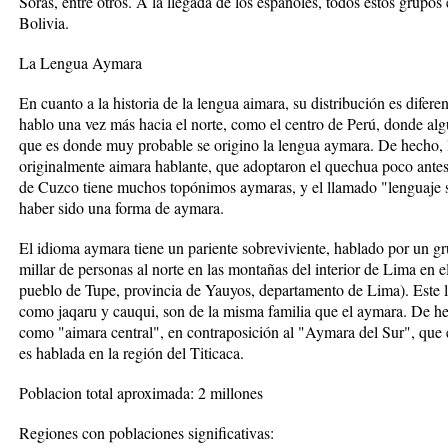
Soras, entre otros. A la llegada de los españoles, todos estos grupos
Bolivia.
La Lengua Aymara
En cuanto a la historia de la lengua aimara, su distribución es diferen
hablo una vez más hacia el norte, como el centro de Perú, donde alg
que es donde muy probable se origino la lengua aymara. De hecho, 
originalmente aimara hablante, que adoptaron el quechua poco antes
de Cuzco tiene muchos topónimos aymaras, y el llamado "lenguaje se
haber sido una forma de aymara.
El idioma aymara tiene un pariente sobreviviente, hablado por un g
millar de personas al norte en las montañas del interior de Lima en e
pueblo de Tupe, provincia de Yauyos, departamento de Lima). Este l
como jaqaru y cauqui, son de la misma familia que el aymara. De hech
como "aimara central", en contraposición al "Aymara del Sur", que e
es hablada en la región del Titicaca.
Poblacion total aproximada: 2 millones
Regiones con poblaciones significativas: