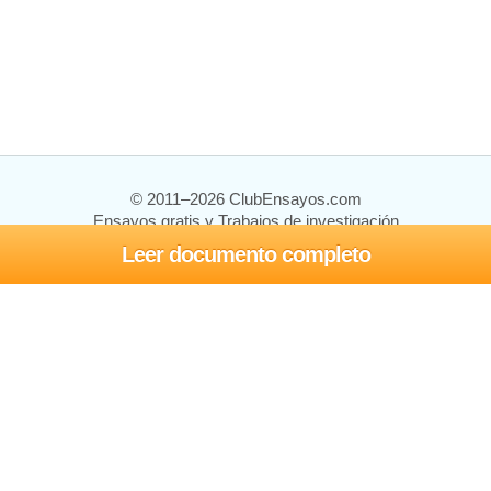
© 2011–2026 ClubEnsayos.com
Ensayos gratis y Trabajos de investigación
Leer documento completo
Ensayos y trabajos
Registrarse
Iniciar sesión
Ayuda
Contáctenos
Mapa del sitio