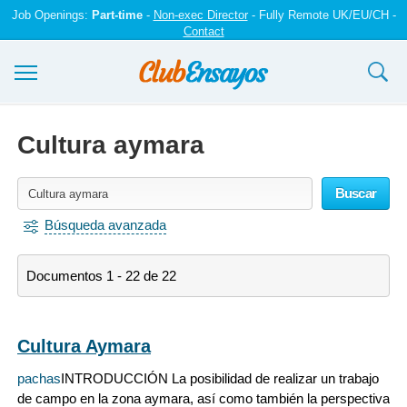
Job Openings:
Part-time
-
Non-exec Director
- Fully Remote UK/EU/CH -
Contact
Ensayos y trabajos
Cultura aymara
Registrarse
Buscar
Iniciar sesión
Búsqueda avanzada
Contáctenos
Documentos 1 - 22 de 22
Cultura Aymara
pachas
INTRODUCCIÓN La posibilidad de realizar un trabajo
de campo en la zona aymara, así como también la perspectiva