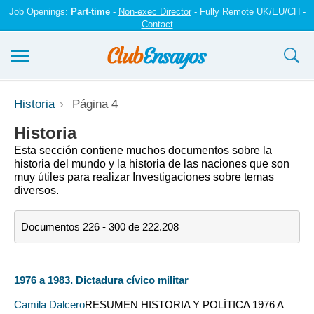
Job Openings:
Part-time
-
Non-exec Director
- Fully Remote UK/EU/CH -
Contact
Ensayos y trabajos
Historia
Página 4
Registrarse
Historia
Esta sección contiene muchos documentos sobre la
Iniciar sesión
historia del mundo y la historia de las naciones que son
muy útiles para realizar Investigaciones sobre temas
diversos.
Contáctenos
Documentos 226 - 300 de 222.208
1976 a 1983. Dictadura cívico militar
Camila Dalcero
RESUMEN HISTORIA Y POLÍTICA 1976 A