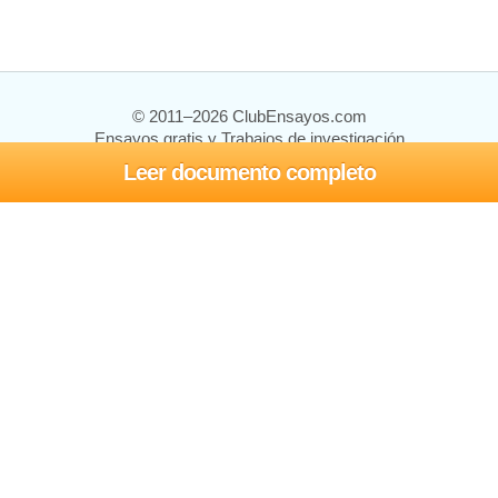
© 2011–2026 ClubEnsayos.com
Ensayos gratis y Trabajos de investigación
Leer documento completo
Ensayos y trabajos
Registrarse
Iniciar sesión
Ayuda
Contáctenos
Mapa del sitio
Política de privacidad
Términos de servicio