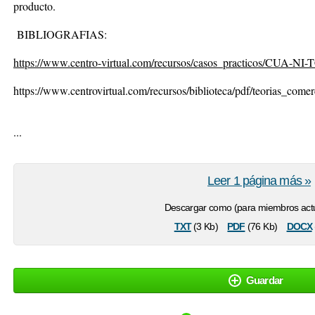
producto.
BIBLIOGRAFIAS:
https://www.centro-virtual.com/recursos/casos_practicos/CUA-NI-
https://www.centrovirtual.com/recursos/biblioteca/pdf/teorias_come
...
Leer 1 página más »
Descargar como (para miembros actu
txt
pdf
docx
(3 Kb)
(76 Kb)
Guardar