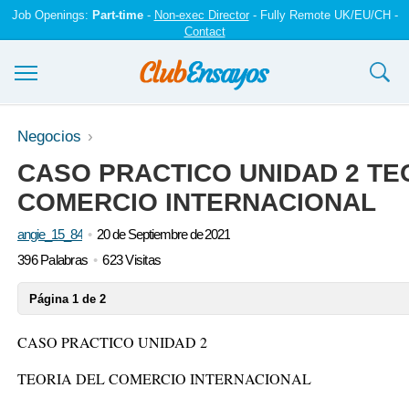
Job Openings:
Part-time
-
Non-exec Director
- Fully Remote UK/EU/CH -
Contact
Ensayos y trabajos
Negocios
CASO PRACTICO UNIDAD 2 TE
Registrarse
COMERCIO INTERNACIONAL
Iniciar sesión
angie_15_84
20 de Septiembre de 2021
Contáctenos
396 Palabras
623 Visitas
Página 1 de 2
CASO PRACTICO UNIDAD 2
TEORIA DEL COMERCIO INTERNACIONAL