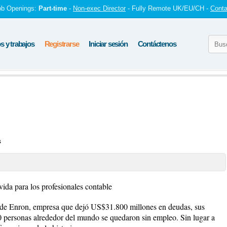
ob Openings:
Part-time
-
Non-exec Director
- Fully Remote UK/EU/CH -
Conta
 y trabajos
Registrarse
Iniciar sesión
Contáctenos
s
ida para los profesionales contable
 de Enron, empresa que dejó US$31.800 millones en deudas, sus
0 personas alrededor del mundo se quedaron sin empleo. Sin lugar a