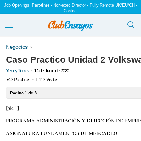
Job Openings:
Part-time
-
Non-exec Director
- Fully Remote UK/EU/CH -
Contact
Ensayos y trabajos
Negocios
Caso Practico Unidad 2 Volkswa
Registrarse
Yenny Torres
14 de Junio de 2020
Iniciar sesión
743 Palabras
1.113 Visitas
Contáctenos
Página 1 de 3
[pic 1]
PROGRAMA ADMINISTRACIÓN Y DIRECCIÓN DE EMPR
ASIGNATURA FUNDAMENTOS DE MERCADEO