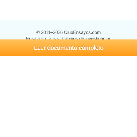
© 2011–2026 ClubEnsayos.com
Ensayos gratis y Trabajos de investigación
Leer documento completo
Ensayos y trabajos
Registrarse
Iniciar sesión
Ayuda
Contáctenos
Mapa del sitio
Política de privacidad
Términos de servicio