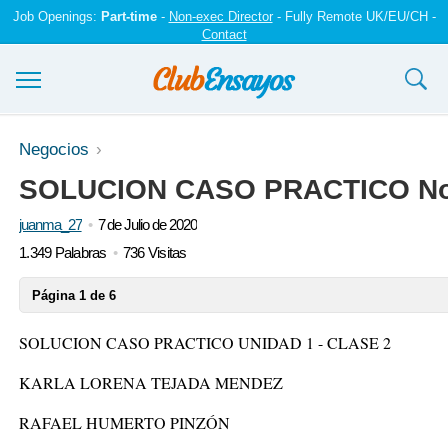
Job Openings:
Part-time
-
Non-exec Director
- Fully Remote UK/EU/CH -
Contact
Ensayos y trabajos
Negocios
SOLUCION CASO PRACTICO No.
Registrarse
juanma_27
7 de Julio de 2020
Iniciar sesión
1.349 Palabras
736 Visitas
Contáctenos
Página 1 de 6
SOLUCION CASO PRACTICO UNIDAD 1 - CLASE 2
KARLA LORENA TEJADA MENDEZ
RAFAEL HUMERTO PINZÓN