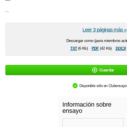
...
Leer 3 páginas más »
Descargar como (para miembros actu
txt
pdf
docx
(6 Kb)
(42 Kb)
Guardar
Disponible sólo en Clubensay
Información sobre
ensayo