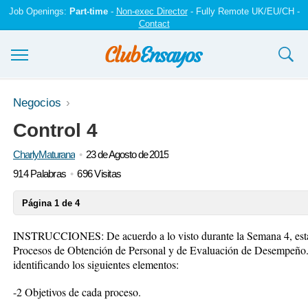
Job Openings:
Part-time
-
Non-exec Director
- Fully Remote UK/EU/CH -
Contact
Ensayos y trabajos
Negocios
Control 4
Registrarse
CharlyMaturana
23 de Agosto de 2015
Iniciar sesión
914 Palabras
696 Visitas
Contáctenos
Página 1 de 4
INSTRUCCIONES: De acuerdo a lo visto durante la Semana 4, establ
Procesos de Obtención de Personal y de Evaluación de Desempeño. 
identificando los siguientes elementos:
-2 Objetivos de cada proceso.