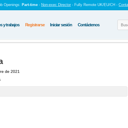
ob Openings:
Part-time
-
Non-exec Director
- Fully Remote UK/EU/CH -
Conta
 y trabajos
Registrarse
Iniciar sesión
Contáctenos
a
re de 2021
s