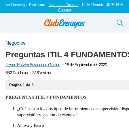
Job Openings:
Part-time
-
Non-exec Director
- Fully Remote UK/EU/CH -
Contact
Ensayos y trabajos
Negocios
Preguntas ITIL 4 FUNDAMENTO
Registrarse
Jeison Estiven Betancourt Garzon
18 de Septiembre de 2020
Iniciar sesión
682 Palabras
316 Visitas
Contáctenos
Página 1 de 3
PREGUNTAS ITIL 4 FUNDAMENTOS
¿Cuáles son los dos tipos de herramientas de supervisión dispo
supervisión y gestión de eventos?
Activo y Pasivo