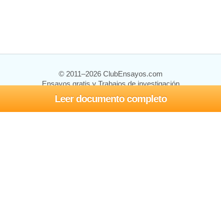
© 2011–2026 ClubEnsayos.com
Ensayos gratis y Trabajos de investigación
Leer documento completo
Ensayos y trabajos
Registrarse
Iniciar sesión
Ayuda
Contáctenos
Mapa del sitio
Política de privacidad