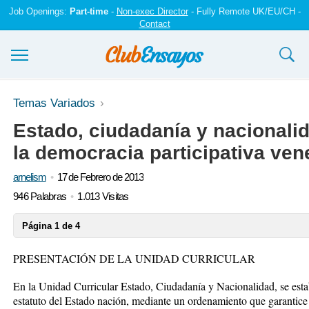
Job Openings:
Part-time
-
Non-exec Director
- Fully Remote UK/EU/CH -
Contact
Ensayos y trabajos
Temas Variados
Estado, ciudadanía y nacionali
Registrarse
la democracia participativa ve
Iniciar sesión
arnelism
17 de Febrero de 2013
Contáctenos
946 Palabras
1.013 Visitas
Página 1 de 4
PRESENTACIÓN DE LA UNIDAD CURRICULAR
En la Unidad Curricular Estado, Ciudadanía y Nacionalidad, se establ
estatuto del Estado nación, mediante un ordenamiento que garantice 