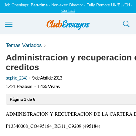
Job Openings:
Part-time
-
Non-exec Director
- Fully Remote UK/EU/CH -
Contact
Ensayos y trabajos
Temas Variados
Administracion y recuperacion d
Registrarse
creditos
Iniciar sesión
sophie_2343
9 de Abril de 2013
Contáctenos
1.421 Palabras
1.439 Visitas
Página 1 de 6
ADMINISTRACION Y RECUPERACION DE LA CARTERA 
P13340008_CO495184_RG11_C9209 (495184)