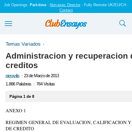
Job Openings:
Part-time
-
Non-exec Director
- Fully Remote UK/EU/CH -
Contact
Ensayos y trabajos
Temas Variados
Administracion y recuperacion d
Registrarse
creditos
Iniciar sesión
pierayilis
23 de Marzo de 2013
Contáctenos
1.886 Palabras
764 Visitas
Página 1 de 8
ANEXO 1
REGIMEN GENERAL DE EVALUACION, CALIFICACION 
DE CREDITO