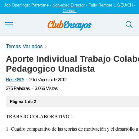
Job Openings:
Part-time
-
Non-exec Director
- Fully Remote UK/EU/CH -
Contact
Ensayos y trabajos
Temas Variados
Aporte Individual Trabajo Colab
Registrarse
Pedagogico Unadista
Iniciar sesión
Rose0809
20 de Agosto de 2012
Contáctenos
375 Palabras
3.066 Visitas
Página 1 de 2
TRABAJO COLABORATIVO 1
1. Cuadro comparativo de las teorías de motivación y el desarrollo 