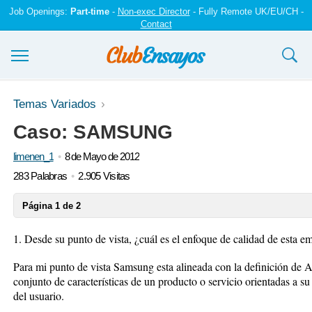
Job Openings:
Part-time
-
Non-exec Director
- Fully Remote UK/EU/CH -
Contact
Ensayos y trabajos
Temas Variados
Caso: SAMSUNG
Registrarse
limenen_1
8 de Mayo de 2012
Iniciar sesión
283 Palabras
2.905 Visitas
Contáctenos
Página 1 de 2
1. Desde su punto de vista, ¿cuál es el enfoque de calidad de esta e
Para mi punto de vista Samsung esta alineada con la definición de 
conjunto de características de un producto o servicio orientadas a su
del usuario.