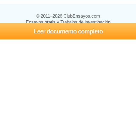
© 2011–2026 ClubEnsayos.com
Ensayos gratis y Trabajos de investigación
Leer documento completo
Ensayos y trabajos
Registrarse
Iniciar sesión
Ayuda
Contáctenos
Mapa del sitio
Política de privacidad
Términos de servicio