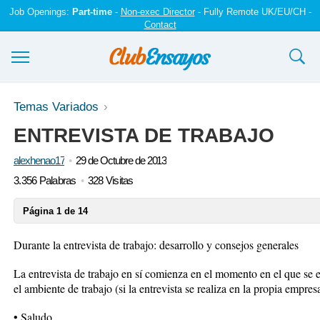
Job Openings:
Part-time
-
Non-exec Director
- Fully Remote UK/EU/CH -
Contact
Ensayos y trabajos
Temas Variados
ENTREVISTA DE TRABAJO
Registrarse
alexhenao17
29 de Octubre de 2013
Iniciar sesión
3.356 Palabras
328 Visitas
Contáctenos
Página 1 de 14
Durante la entrevista de trabajo: desarrollo y consejos generales
La entrevista de trabajo en sí comienza en el momento en el que se 
el ambiente de trabajo (si la entrevista se realiza en la propia empresa
• Saludo