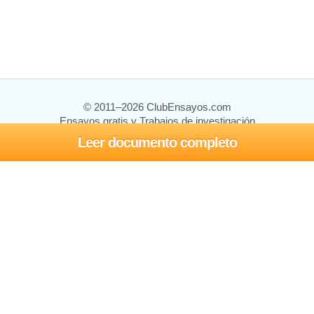
© 2011–2026 ClubEnsayos.com
Ensayos gratis y Trabajos de investigación
Leer documento completo
Ensayos y trabajos
Registrarse
Iniciar sesión
Ayuda
Contáctenos
Mapa del sitio