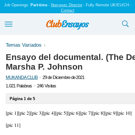
Job Openings:
Part-time
-
Non-exec Director
- Fully Remote UK/EU/CH -
Contact
Ensayos y trabajos
Temas Variados
Ensayo del documental. (The De
Registrarse
Marsha P. Johnson
Iniciar sesión
MUKANDA CLUB
29 de Diciembre de 2021
Contáctenos
1.021 Palabras
246 Visitas
Página 1 de 5
[pic 1]
[pic 2]
[pic 3]
[pic 4]
[pic 5]
[pic 6]
[pic 7]
[pic 8]
[pic 9]
[pic 10]
[pic 11]