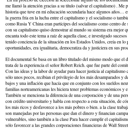
me llamó la atención gracias a su título (salvar el capitalismo) . Me 
historia que tuve en mi educación secundaria hace algunos años… es
la guerra fría en la lucha entre el capitalismo y el socialismo o tam
como Rusia Y China eran partícipes del socialismo como centro de 
con su capitalismo quiso demostrar al mundo su sistema era mejor q
encanta todo este tema a raíz de aquella clase, e investigado suces
tenido conciencia de la situación en los Estados Unidos, creía en lo 
oportunidades, era igualitaria, democratiza da y justiciera en sus proc
El documental Se basa en un libro titulado del mismo modo que el d
trata de la experiencia el señor Robert Reich. que fue parte del comit
Con las ideas y la labor de ayudar para hacer justicia al capitalismo
sólo unos pocos, recibían el privilegio de los más desamparados y de 
bajos y una inflación que hacía que en conjunto con los sueldos neut
familias norteamericanas les hiciera tener problemas económicos y e
También se menciona la diferencia de una corporación y de una per
con crédito universitario y habla con respecto a esta situación, de c
los más ricos y desfavorece a los más pobres o bien. a la clase trabaj
son manejadas por las personas que dan el dinero y financian campañ
vulnerables, sino también a la clase Para hacer cumplir el capitalis
sólo favorecer a las grandes corporaciones financieras de Wall Stre