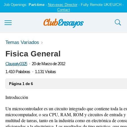
Job Openings:
Part-time
-
Non-exec Director
- Fully Remote UK/EU/CH -
Contact
Ensayos y trabajos
Temas Variados
Fisica General
Registrarse
Claupaty0325
20 de Marzo de 2012
Iniciar sesión
1.410 Palabras
1.131 Visitas
Contáctenos
Página 1 de 6
Introducción
Un microcontrolador es un circuito integrado que contiene toda la es
microcomputador, o sea CPU, RAM, ROM y circuitos de entrada y sal
multitud de tareas, tanto en la industria como en electrónica de con
aficionados a la electrónica. Los resultados de tipo práctico, que pue