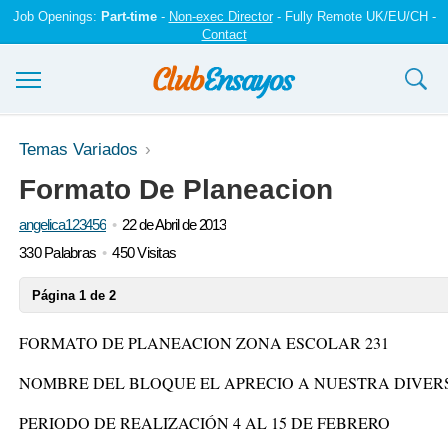
Job Openings:
Part-time
-
Non-exec Director
- Fully Remote UK/EU/CH -
Contact
Ensayos y trabajos
Temas Variados
Formato De Planeacion
Registrarse
angelica123456
22 de Abril de 2013
Iniciar sesión
330 Palabras
450 Visitas
Contáctenos
Página 1 de 2
FORMATO DE PLANEACION ZONA ESCOLAR 231
NOMBRE DEL BLOQUE EL APRECIO A NUESTRA DIVER
PERIODO DE REALIZACIÓN 4 AL 15 DE FEBRERO