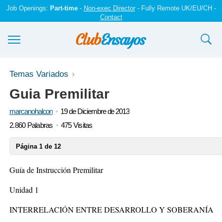
Job Openings:
Part-time
-
Non-exec Director
- Fully Remote UK/EU/CH -
Contact
Ensayos y trabajos
Temas Variados
Guia Premilitar
Registrarse
marcanohalcon
19 de Diciembre de 2013
Iniciar sesión
2.860 Palabras
475 Visitas
Contáctenos
Página 1 de 12
Guía de Instrucción Premilitar
Unidad 1
INTERRELACIÓN ENTRE DESARROLLO Y SOBERANÍA