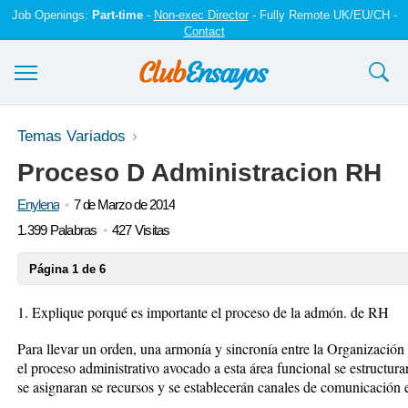
Job Openings:
Part-time
-
Non-exec Director
- Fully Remote UK/EU/CH -
Contact
Ensayos y trabajos
Temas Variados
Proceso D Administracion RH
Registrarse
Enylena
7 de Marzo de 2014
Iniciar sesión
1.399 Palabras
427 Visitas
Contáctenos
Página 1 de 6
1. Explique porqué es importante el proceso de la admón. de RH
Para llevar un orden, una armonía y sincronía entre la Organización
el proceso administrativo avocado a esta área funcional se estructura
se asignaran se recursos y se establecerán canales de comunicación 