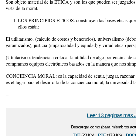
Son objeto material de la ETICA y son los que pueden ser juzgados
vista de la moral.
LOS PRINCIPIOS ETICOS: c
onstituyen las bases éticas q
ellos están:
El utilitarismo,
(calculo de costos y beneficios),
universalismo
(debe
garantizados
),
justicia
(imparcialidad y equidad) y
virtud ética
(persp
(Utilitarismo: tendencia a colocar la utilidad de algo por encima de 
compramos equipos electrónicos basados en la manera que nos simplifi
CONCIENCIA MORAL:
es la capacidad de sentir, juzgar, razonar
es el lugar para el desarrollo de la conciencia moral, la universidad 
...
Leer 13 páginas más 
Descargar como (para miembros actu
txt
pdf
doc
(23 Kb)
(179 Kb)