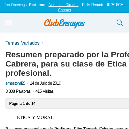
Job Openings:
Part-time
-
Non-exec Director
- Fully Remote UK/EU/CH -
Contact
Ensayos y trabajos
Temas Variados
Resumen preparado por la Prof
Registrarse
Cabrera, para su clase de Etica
Iniciar sesión
profesional.
Contáctenos
ernestoml20
14 de Julio de 2016
3.398 Palabras
415 Visitas
Página 1 de 14
ETICA Y MORAL
Resumen preparado por la Profesora: Elba Tamaris Cabrera, para su c