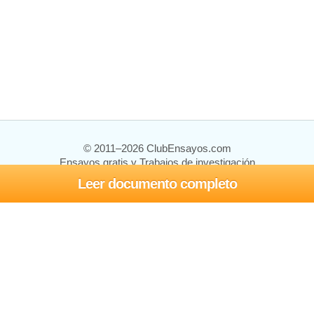
© 2011–2026 ClubEnsayos.com
Ensayos gratis y Trabajos de investigación
Leer documento completo
Ensayos y trabajos
Registrarse
Iniciar sesión
Ayuda
Contáctenos