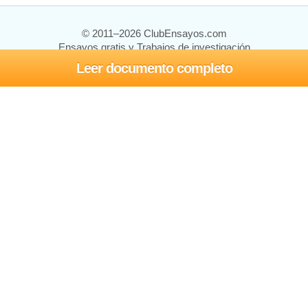
© 2011–2026 ClubEnsayos.com
Ensayos gratis y Trabajos de investigación
Leer documento completo
Ensayos y trabajos
Registrarse
Iniciar sesión
Ayuda
Contáctenos
Mapa del sitio
Política de privacidad
Términos de servicio