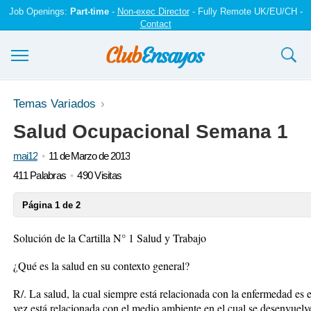
Job Openings:
Part-time
-
Non-exec Director
- Fully Remote UK/EU/CH -
Contact
Ensayos y trabajos
Temas Variados
Salud Ocupacional Semana 1
Registrarse
mai12
11 de Marzo de 2013
Iniciar sesión
411 Palabras
490 Visitas
Contáctenos
Página 1 de 2
Solución de la Cartilla N° 1 Salud y Trabajo
¿Qué es la salud en su contexto general?
R/. La salud, la cual siempre está relacionada con la enfermedad es 
vez está relacionada con el medio ambiente en el cual se desenvuelv