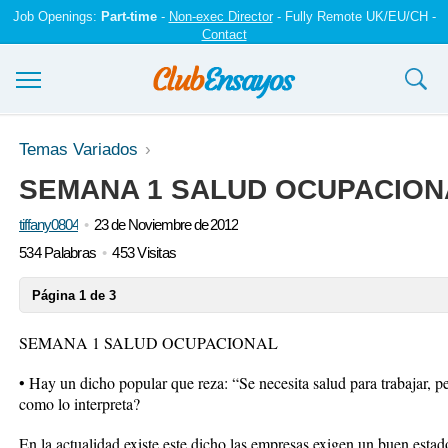
Job Openings:
Part-time
-
Non-exec Director
- Fully Remote UK/EU/CH -
Contact
Ensayos y trabajos
Temas Variados
SEMANA 1 SALUD OCUPACION
Registrarse
tiffany0804
23 de Noviembre de 2012
Iniciar sesión
534 Palabras
453 Visitas
Contáctenos
Página 1 de 3
SEMANA 1 SALUD OCUPACIONAL
• Hay un dicho popular que reza: “Se necesita salud para trabajar, pe
como lo interpreta?
En la actualidad existe este dicho las empresas exigen un buen estad