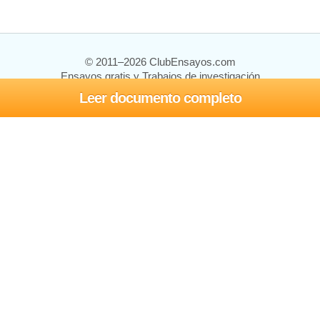
© 2011–2026 ClubEnsayos.com
Ensayos gratis y Trabajos de investigación
Leer documento completo
Ensayos y trabajos
Registrarse
Iniciar sesión
Ayuda
Contáctenos
Mapa del sitio
Política de privacidad
Términos de servicio