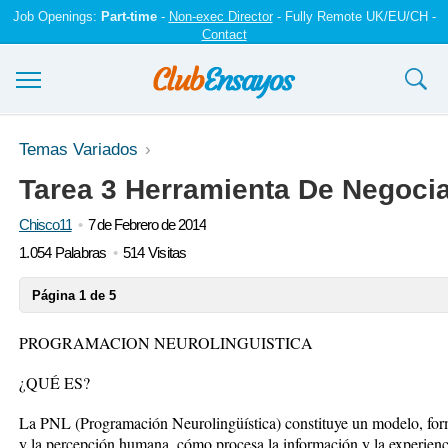
Job Openings:
Part-time
-
Non-exec Director
- Fully Remote UK/EU/CH -
Contact
Ensayos y trabajos
Temas Variados
Tarea 3 Herramienta De Negoci
Registrarse
Chisco11
7 de Febrero de 2014
Iniciar sesión
1.054 Palabras
514 Visitas
Contáctenos
Página 1 de 5
PROGRAMACION NEUROLINGUISTICA
¿QUÉ ES?
La PNL (Programación Neurolingüística) constituye un modelo, for
y la percepción humana, cómo procesa la información y la experienci