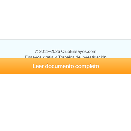
© 2011–2026 ClubEnsayos.com
Ensayos gratis y Trabajos de investigación
Leer documento completo
Ensayos y trabajos
Registrarse
Iniciar sesión
Ayuda
Contáctenos
Mapa del sitio