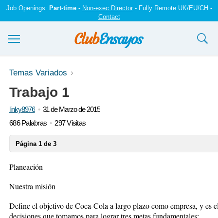
Job Openings:
Part-time
-
Non-exec Director
- Fully Remote UK/EU/CH -
Contact
Ensayos y trabajos
Temas Variados
Trabajo 1
Registrarse
linky8976
31 de Marzo de 2015
Iniciar sesión
686 Palabras
297 Visitas
Contáctenos
Página 1 de 3
Planeación
Nuestra misión
Define el objetivo de Coca-Cola a largo plazo como empresa, y es el 
decisiones que tomamos para lograr tres metas fundamentales: