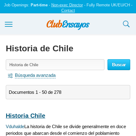
Job Openings:
Part-time
-
Non-exec Director
- Fully Remote UK/EU/CH -
Contact
Ensayos y trabajos
Historia de Chile
Registrarse
Buscar
Iniciar sesión
Búsqueda avanzada
Contáctenos
Documentos 1 - 50 de 278
Historia Chile
Vduhalde
La historia de Chile se divide generalmente en doce
periodos que abarcan desde el comienzo del poblamiento