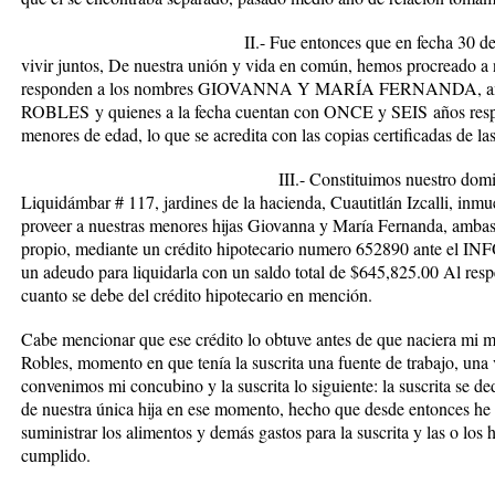
II.- Fue entonces que en fecha 30 de abril del a
vivir juntos, De nuestra unión y vida en común, hemos procreado a 
responden a los nombres
GIOVANNA Y MARÍA FERNANDA
, 
ROBLES
y quienes a la fecha cuentan con
ONCE y SEIS
años resp
menores de edad, lo que se acredita con las copias certificadas de l
III.- Constituimos nuestro domicilio común 
Liquidámbar # 117, jardines de la hacienda, Cuautitlán Izcalli, inmu
proveer a nuestras menores hijas Giovanna y María Fernanda, ambas
propio, mediante un crédito hipotecario numero 652890 ante el INF
un adeudo para liquidarla con un saldo total de $645,825.00 Al res
cuanto se debe del crédito hipotecario en mención.
Cabe mencionar que ese crédito lo obtuve antes de que naciera mi 
Robles, momento en que tenía la suscrita una fuente de trabajo, una
convenimos mi concubino y la suscrita lo siguiente: la suscrita se de
de nuestra única hija en ese momento, hecho que desde entonces he re
suministrar los alimentos y demás gastos para la suscrita y las o los
cumplido.