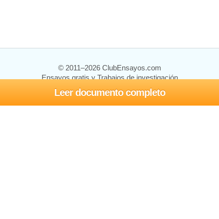
© 2011–2026 ClubEnsayos.com
Ensayos gratis y Trabajos de investigación
Leer documento completo
Ensayos y trabajos
Registrarse
Iniciar sesión
Ayuda
Contáctenos
Mapa del sitio
Política de privacidad