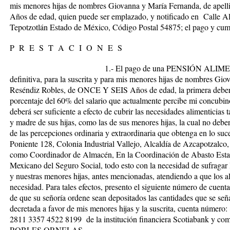
mis menores hijas de nombres Giovanna y María Fernanda, de ape
Años de edad, quien puede ser emplazado, y notificado en Calle Al
Tepotzotlán Estado de México, Código Postal 54875; el pago y cump
P R E S T A C I O N E S
1.- El pago de una
PENSIÓN ALIME
definitiva, para la suscrita y para mis menores hijas de nombres Gi
Reséndiz Robles,
de ONCE Y SEIS Años de edad
, la primera debe
porcentaje del 60% del salario que actualmente percibe mi concubino
deberá ser suficiente a efecto de cubrir las necesidades alimenticias 
y madre de sus hijas, como las de sus menores hijas, la cual no deb
de las percepciones ordinaria y extraordinaria que obtenga en lo suc
Poniente 128, Colonia Industrial Vallejo, Alcaldía de Azcapotzal
como Coordinador de Almacén, En la Coordinación de Abasto Estado
Mexicano del Seguro Social, todo esto con la necesidad de sufragar l
y nuestras menores hijas, antes mencionadas, atendiendo a que los 
necesidad. Para tales efectos, presento el siguiente número de cuenta
de que su señoría ordene sean depositados las cantidades que se seña
decretada a favor de mis menores hijas y la suscrita, cuenta númer
2811 3357 4522 8199 de la institución financiera Scotiabank y como 
ROBLES ORNELAS