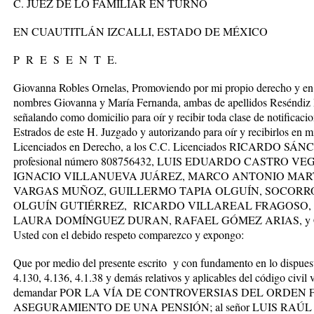
C. JUEZ DE LO FAMILIAR EN TURNO
EN CUAUTITLÁN IZCALLI, ESTADO DE MÉXICO
P R E S E N T E.
Giovanna Robles Ornelas, Promoviendo por mi propio derecho y en 
nombres Giovanna y María Fernanda, ambas de apellidos Reséndi
señalando como domicilio para oír y recibir toda clase de notificaci
Estrados de este H. Juzgado y autorizando para oír y recibirlos en m
Licenciados en Derecho, a los C.C. Licenciados RICARDO S
profesional número 808756432, LUIS EDUARDO CASTRO 
IGNACIO VILLANUEVA JUÁREZ, MARCO ANTONIO MAR
VARGAS MUÑOZ, GUILLERMO TAPIA OLGUÍN, SOCORR
OLGUÍN GUTIÉRREZ, RICARDO VILLAREAL FRAGOSO
LAURA DOMÍNGUEZ DURAN, RAFAEL GÓMEZ ARIAS, y C
Usted con el debido respeto comparezco y expongo:
Que por medio del presente escrito y con fundamento en lo dispuesto
4.130, 4.136, 4.1.38 y demás relativos y aplicables del código civil
demandar POR LA VÍA DE CONTROVERSIAS DEL ORDEN 
ASEGURAMIENTO DE UNA PENSIÓN; al señor
LUIS RAÚL