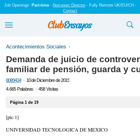
Job Openings:
Part-time
-
Non-exec Director
- Fully Remote UK/EU/CH -
Contact
Ensayos y trabajos
Acontecimientos Sociales
Demanda de juicio de controver
Registrarse
familiar de pensión, guarda y c
Iniciar sesión
8089434
10 de Diciembre de 2019
Contáctenos
4.665 Palabras
458 Visitas
Página 1 de 19
[pic 1]
UNIVERSIDAD TECNOLOGICA DE MEXICO