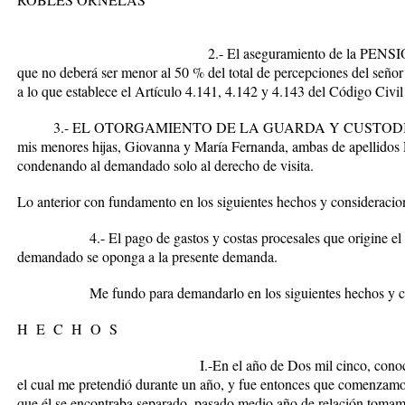
2.- El aseguramiento de la
PENSI
que no deberá ser menor al 50 % del total de percepciones del seño
a lo que establece el Artículo 4.141, 4.142 y 4.143 del Código Civil
3.-
EL OTORGAMIENTO DE LA GUARDA Y CUSTOD
mis menores hijas, Giovanna y María Fernanda, ambas de apellidos R
condenando al demandado solo al derecho de visita.
Lo anterior con fundamento en los siguientes hechos y consideracio
4.- El pago de gastos y costas procesales que origine el pres
demandado se oponga a la presente demanda.
Me fundo para demandarlo en los siguientes hechos y cons
H E C H O S
I.-En el año de Dos mil cinco, conocí
el cual me pretendió durante un año, y fue entonces que comenzamos
que él se encontraba separado, pasado medio año de relación tomamos