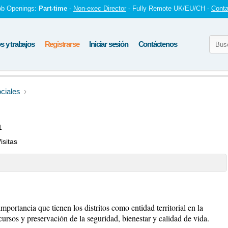
ob Openings:
Part-time
-
Non-exec Director
- Fully Remote UK/EU/CH -
Conta
 y trabajos
Registrarse
Iniciar sesión
Contáctenos
ciales
1
isitas
portancia que tienen los distritos como entidad territorial en la
cursos y preservación de la seguridad, bienestar y calidad de vida.