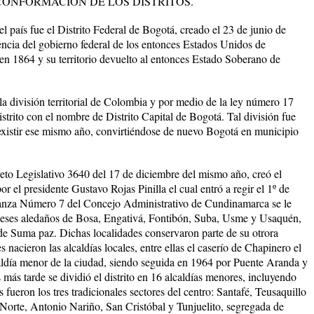
CONFORMACION DE LOS DISTRITOS.
del país fue el Distrito Federal de Bogotá, creado el 23 de junio de
dencia del gobierno federal de los entonces Estados Unidos de
n 1864 y su territorio devuelto al entonces Estado Soberano de
 división territorial de Colombia y por medio de la ley número 17
istrito con el nombre de Distrito Capital de Bogotá. Tal división fue
 existir ese mismo año, convirtiéndose de nuevo Bogotá en municipio
eto Legislativo 3640 del 17 de diciembre del mismo año, creó el
r el presidente Gustavo Rojas Pinilla el cual entró a regir el 1º de
anza Número 7 del Concejo Administrativo de Cundinamarca se le
eses aledaños de Bosa, Engativá, Fontibón, Suba, Usme y Usaquén,
de Suma paz. Dichas localidades conservaron parte de su otrora
 nacieron las alcaldías locales, entre ellas el caserío de Chapinero el
aldía menor de la ciudad, siendo seguida en 1964 por Puente Aranda y
s tarde se dividió el distrito en 16 alcaldías menores, incluyendo
 fueron los tres tradicionales sectores del centro: Santafé, Teusaquillo
 Norte, Antonio Nariño, San Cristóbal y Tunjuelito, segregada de