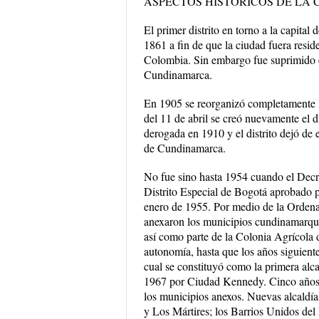
ASPECTOS HISTORICOS DE LA 
El primer distrito en torno a la capital 
1861 a fin de que la ciudad fuera resi
Colombia. Sin embargo fue suprimido e
Cundinamarca.
En 1905 se reorganizó completamente la
del 11 de abril se creó nuevamente el d
derogada en 1910 y el distrito dejó de
de Cundinamarca.
No fue sino hasta 1954 cuando el Decr
Distrito Especial de Bogotá aprobado po
enero de 1955. Por medio de la Orden
anexaron los municipios cundinamarqu
así como parte de la Colonia Agrícola 
autonomía, hasta que los años siguientes
cual se constituyó como la primera alc
1967 por Ciudad Kennedy. Cinco años má
los municipios anexos. Nuevas alcaldías
y Los Mártires; los Barrios Unidos del