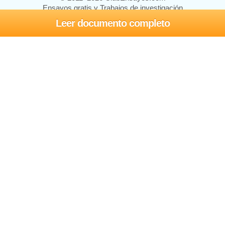
Ensayos gratis y Trabajos de investigación
Leer documento completo
Ensayos y trabajos
Registrarse
Iniciar sesión
Ayuda
Contáctenos
Mapa del sitio
Política de privacidad
Términos de servicio