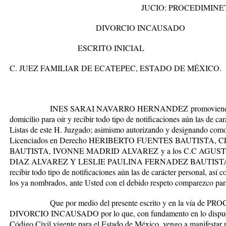
JUCIO: PROCEDIMINETO ESP
DIVORCIO INCAUSADO
ESCRITO INICIAL
C
. JUEZ FAMILIAR DE ECATEPEC, ESTADO DE MÉXICO.
INES SARAI NAVARRO HERNANDEZ
promoviend
domicilio para oír y recibir todo tipo de notificaciones aún las de car
Listas de este H. Juzgado; asimismo autorizando y designando com
Licenciados en Derecho
HERIBERTO FUENTES BAUTISTA, 
BAUTISTA, IVONNE MADRID ALVAREZ
y a los
C.C AGUS
DIAZ ALVAREZ Y LESLIE PAULINA FERNADEZ BAUTIS
recibir todo tipo de notificaciones aún las de carácter personal, así
los ya nombrados, ante Usted con el debido respeto comparezco par
Que por medio del presente escrito y en la vía de
PRO
DIVORCIO INCAUSADO
por lo que, con fundamento en lo dispue
Código Civil vigente para el Estado de México, vengo a manifestar