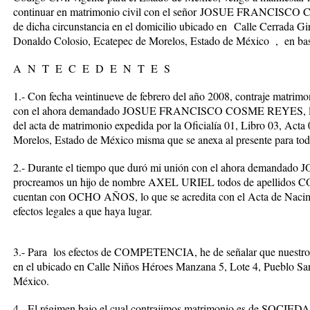
continuar en matrimonio civil con el señor
JOSUE FRANCISCO 
de dicha circunstancia en el domicilio ubicado en
Calle Cerrada Gir
Donaldo Colosio, Ecatepec de Morelos, Estado de México
, en bas
A N T E C E D E N T E S
1.- Con fecha veintinueve de febrero del año 2008, contraje matrim
con el ahora demandado
JOSUE FRANCISCO COSME REYES
,
del acta de matrimonio expedida por la Oficialía 01, Libro 03, Acta
Morelos, Estado de México misma que se anexa al presente para todos
2.- Durante el tiempo que duró mi unión con el ahora demandado
J
procreamos un hijo de nombre AXEL URIEL todos de apellidos
cuentan con OCHO AÑOS, lo que se acredita con el Acta de Nacimi
efectos legales a que haya lugar.
3.- Para los efectos de
COMPETENCIA,
he de señalar que nuestr
en el ubicado en Calle Niños Héroes Manzana 5, Lote 4, Pueblo San
México.
4.- El régimen bajo el cual contrajimos matrimonio es de
SOCIED