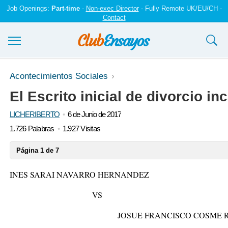
Job Openings:
Part-time
-
Non-exec Director
- Fully Remote UK/EU/CH -
Contact
Ensayos y trabajos
Acontecimientos Sociales
El Escrito inicial de divorcio i
Registrarse
LICHERIBERTO
6 de Junio de 2017
Iniciar sesión
1.726 Palabras
1.927 Visitas
Contáctenos
Página 1 de 7
INES SARAI NAVARRO HERNANDEZ
VS
JOSUE FRANCISCO COSME RE