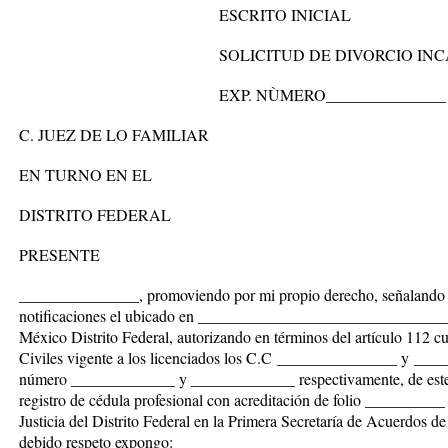
ESCRITO INICIAL
SOLICITUD DE DIVORCIO INCA
EXP. NÙMERO_______________
C. JUEZ DE LO FAMILIAR
EN TURNO EN EL
DISTRITO FEDERAL
PRESENTE
_______________
, promoviendo por mi propio derecho, señalando 
notificaciones el ubicado en _____________________________
México Distrito Federal, autorizando en términos del artículo 112 c
Civiles vigente a los licenciados los C.C
_______________
y
____
número
_____________ y _____________
respectivamente, de est
registro de cédula profesional con acreditación de folio __________ 
Justicia del Distrito Federal en la Primera Secretaría de Acuerdos de 
debido respeto expongo: