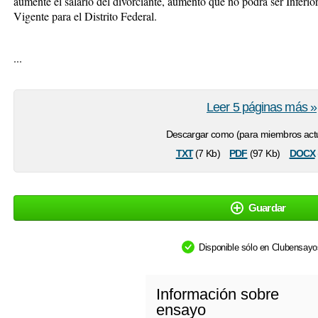
aumente el salario del divorciante, aumento que no podrá ser Inferio
Vigente para el Distrito Federal.
...
Leer 5 páginas más »
Descargar como (para miembros actu
txt
pdf
docx
(7 Kb)
(97 Kb)
Guardar
Disponible sólo en Clubensay
Información sobre
ensayo