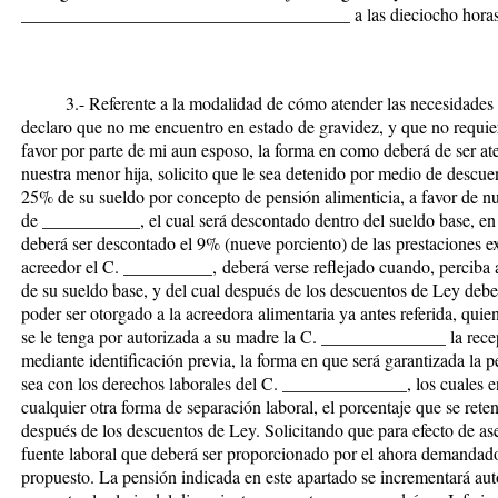
_____________________________________ a las dieciocho horas 
3.- Referente a la modalidad de cómo atender las necesidades ali
declaro que no me encuentro en estado de gravidez, y que no requie
favor por parte de mi aun esposo, la forma en como deberá de ser at
nuestra menor hija, solicito que le sea detenido por medio de desc
25% de su sueldo por concepto de pensión alimenticia, a favor de n
de ___________, el cual será descontado dentro del sueldo base, en
deberá ser descontado el 9% (nueve porciento) de las prestaciones ex
acreedor el C. __________
,
deberá verse reflejado cuando
,
perciba 
de su sueldo base, y del cual después de los descuentos de Ley deber
poder ser otorgado a la acreedora alimentaria ya antes referida, qu
se le tenga por autorizada a su madre la C. ______________ la rece
mediante identificación previa, la forma en que será garantizada la 
sea con los derechos laborales del
C. ______________,
los cuales 
cualquier otra forma de separación laboral, el porcentaje que se ret
después de los descuentos de Ley. Solicitando que para efecto de aseg
fuente laboral que deberá ser proporcionado por el ahora demandado
propuesto. La pensión indicada en este apartado se incrementará au