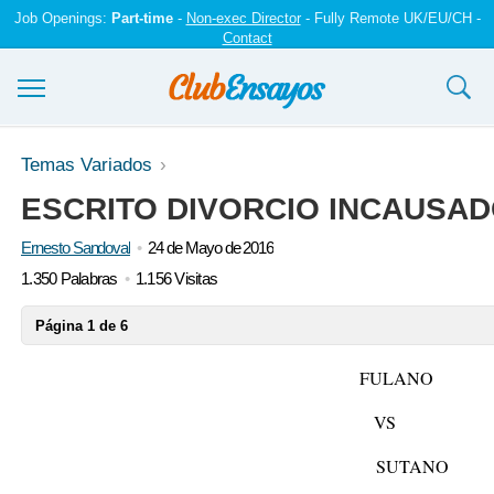
Job Openings:
Part-time
-
Non-exec Director
- Fully Remote UK/EU/CH -
Contact
Ensayos y trabajos
Temas Variados
ESCRITO DIVORCIO INCAUSAD
Registrarse
Ernesto Sandoval
24 de Mayo de 2016
Iniciar sesión
1.350 Palabras
1.156 Visitas
Contáctenos
Página 1 de 6
FULANO
VS
SUTANO