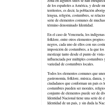
zona en algunos sitios se han enriquec
de los españoles a América, y desde mu
territorios, es decir, la población abo
lengua, religión, costumbres, se relac
serie de elementos comunes de muchas p
término denominado Identidad.
En el caso de Venezuela, los indígenas 
folklore, entre otros elementos propios
negros, cada uno de ellos con sus cost
imposición de costumbres, a la que los
mestizaje tanto desde el punto de vist
influenciada por múltiples costumbres y
variedad de costumbres locales.
Todos los elementos comunes que unen a
gastronomía, folklore, música, danza, 
ciudadanos que conforman un país es l
costumbres pueden ser morales, religioso
conjunto de elementos puede ser de di
Identidad Nacional tiene una serie de el
Identidad de un país, y sin duda la Nac