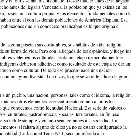
ido y en otros se han distorsionado. Desde mucho antes de la llegada
cho antes de llegar a Venezuela, la población que ya existía en los
rigen, poseía una cultura propia, y los elementos fundamentales como la
ionaban entre sí con las demás poblaciones de América Hispana. Esa
oblaciones que sin conocerse practicaban es lo que origina el
de la zona poseían sus costumbres, sus hábitos de vida, religión,
 de su forma de vida. Pero con la llegada de los españoles, y luego los
umbres y elementos culturales, se da una etapa de acoplamiento e
 indígenas debieron adherirse; como resultado de esta etapa se dio un
a étnico como cultural. De todo ese proceso nace una nación
 con una gran diversidad de razas, lo que se ve reflejada en la gran
 un pueblo, una nación, personas, tales como el idioma, la religión,
y muchos otros elementos; ese sentimiento común a todos los
o que conocemos como Identidad Nacional. Esa serie de valores o
s, culturales, gastronómicos, sociales, territoriales, en fin, ese
versa índole siempre y cuando sean comunes a la sociedad. La
ementos, si faltara alguno de ellos ya no se estaría configurando la
ionalidad (Link con el Tema Nº 1, sección referida a la