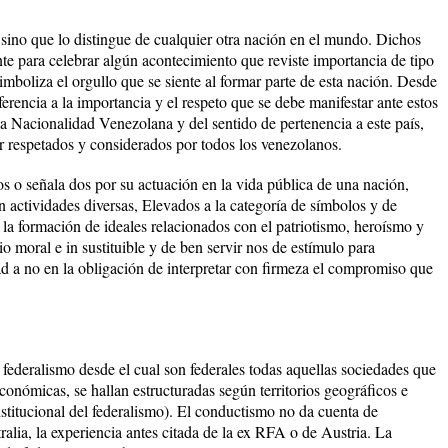
s sino que lo distingue de cualquier otra nación en el mundo. Dichos
e para celebrar algún acontecimiento que reviste importancia de tipo
y simboliza el orgullo que se siente al formar parte de esta nación. Desde
eferencia a la importancia y el respeto que se debe manifestar ante estos
la Nacionalidad Venezolana y del sentido de pertenencia a este país,
r respetados y considerados por todos los venezolanos.
os o señala dos por su actuación en la vida pública de una nación,
 actividades diversas, Elevados a la categoría de símbolos y de
 la formación de ideales relacionados con el patriotismo, heroísmo y
io moral e in sustituible y de ben servir nos de estímulo para
d a no en la obligación de interpretar con firmeza el compromiso que
ederalismo desde el cual son federales todas aquellas sociedades que
 económicas, se hallan estructuradas según territorios geográficos e
institucional del federalismo). El conductismo no da cuenta de
ia, la experiencia antes citada de la ex RFA o de Austria. La