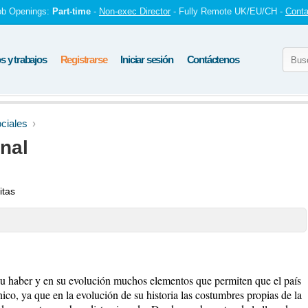
ob Openings:
Part-time
-
Non-exec Director
- Fully Remote UK/EU/CH -
Conta
 y trabajos
Registrarse
Iniciar sesión
Contáctenos
ciales
nal
itas
su haber y en su evolución muchos elementos que permiten que el país
nico, ya que en la evolución de su historia las costumbres propias de la