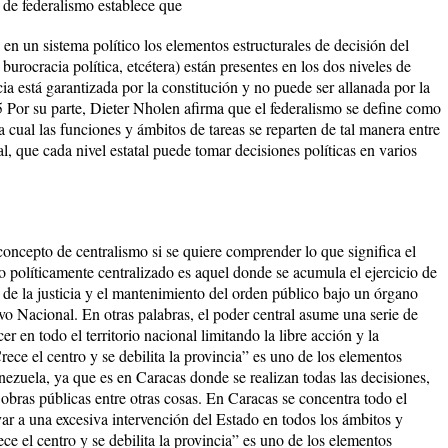
l de federalismo establece que
n un sistema político los elementos estructurales de decisión del
, burocracia política, etcétera) están presentes en los dos niveles de
ncia está garantizada por la constitución y no puede ser allanada por la
5 Por su parte, Dieter Nholen afirma que el federalismo se define como
a cual las funciones y ámbitos de tareas se reparten de tal manera entre
l, que cada nivel estatal puede tomar decisiones políticas en varios
concepto de centralismo si se quiere comprender lo que significa el
o políticamente centralizado es aquel donde se acumula el ejercicio de
n de la justicia y el mantenimiento del orden público bajo un órgano
ivo Nacional. En otras palabras, el poder central asume una serie de
er en todo el territorio nacional limitando la libre acción y la
rece el centro y se debilita la provincia” es uno de los elementos
enezuela, ya que es en Caracas donde se realizan todas las decisiones,
s obras públicas entre otras cosas. En Caracas se concentra todo el
ar a una excesiva intervención del Estado en todos los ámbitos y
ce el centro y se debilita la provincia” es uno de los elementos