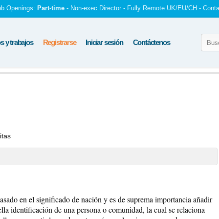
ob Openings:
Part-time
-
Non-exec Director
- Fully Remote UK/EU/CH -
Conta
 y trabajos
Registrarse
Iniciar sesión
Contáctenos
itas
asado en el significado de nación y es de suprema importancia añadir
lla identificación de una persona o comunidad, la cual se relaciona