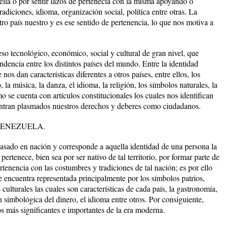
ella o por sentir lazos de pertenecía con la misma apoyando o
adiciones, idioma, organización social, política entre otras. La
tro país nuestro y es ese sentido de pertenencia, lo que nos motiva a
ceso tecnológico, económico, social y cultural de gran nivel, que
dencia entre los distintos países del mundo. Entre la identidad
nos dan características diferentes a otros países, entre ellos, los
io, la música, la danza, el idioma, la religión, los símbolos naturales, la
o se cuenta con artículos constitucionales los cuales nos identifican
ntran plasmados nuestros derechos y deberes como ciudadanos.
VENEZUELA.
asado en nación y corresponde a aquella identidad de una persona la
pertenece, bien sea por ser nativo de tal territorio, por formar parte de
tenencia con las costumbres y tradiciones de tal nación; es por ello
e encuentra representada principalmente por los símbolos patrios,
ulturales las cuales son características de cada país, la gastronomía,
 simbológica del dinero, el idioma entre otros. Por consiguiente,
s más significantes e importantes de la era moderna.