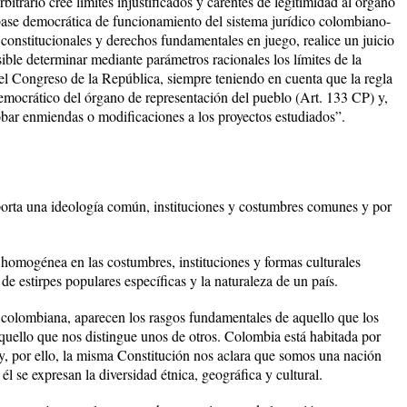
itrario cree límites injustificados y carentes de legitimidad al órgano
a base democrática de funcionamiento del sistema jurídico colombiano-
 constitucionales y derechos fundamentales en juego, realice un juicio
sible determinar mediante parámetros racionales los límites de la
l Congreso de la República, siempre teniendo en cuenta que la regla
democrático del órgano de representación del pueblo (Art. 133 CP) y,
robar enmiendas o modificaciones a los proyectos estudiados”.
orta una ideología común, instituciones y costumbres comunes y por
homogénea en las costumbres, instituciones y formas culturales
de estirpes populares específicas y la naturaleza de un país.
 colombiana, aparecen los rasgos fundamentales de aquello que los
ello que nos distingue unos de otros. Colombia está habitada por
, por ello, la misma Constitución nos aclara que somos una nación
él se expresan la diversidad étnica, geográfica y cultural.