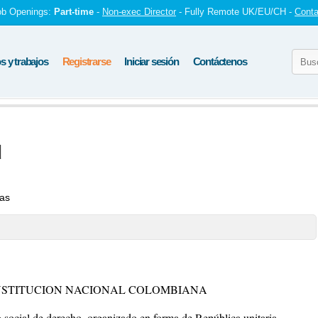
ob Openings:
Part-time
-
Non-exec Director
- Fully Remote UK/EU/CH -
Conta
 y trabajos
Registrarse
Iniciar sesión
Contáctenos
d
tas
NSTITUCION NACIONAL COLOMBIANA
cial de derecho, organizado en forma de República unitaria,