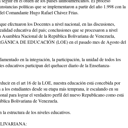
 seguir en el orden de los paises latinoamericanos. El proceso
nstancias políticas que se implementaron a partir del año 1.998 con la
a del Comandante Hugo Rafael Chávez Frias.
ue efectuaron los Docentes a nivel nacional, en las discusiones,
 realidad educativa del país; conclusiones que se procesaron a nivel
e la Asamblea Nacional de la República Bolivariana de Venezuela,
 ORGÁNICA DE EDUCACIÓN (LOE) en el pasado mes de Agosto del
damentado en la integración, la participación, la unidad de todos los
eles educativos participan del quehacer diario de la Enseñanza-
ucir en el art 16 de la LOE, nuestra educación está concebida por
 a los estudiantes desde su etapa más temprana, ir escalando en su
ional para lograr el verdadero perfíl del nuevo Republicano como está
ública Bolivariana de Venezuela.
la estructura de los niveles educativos.
LIVARIANA: