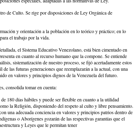
sposiciones especiales, adaptadas a las normativas de Ley.
tro de Culto. Se rige por disposiciones de Ley Orgánica de
mación y orientación a la población en lo teórico y práctico; en lo
para el trabajo por la vida.
etallada, el Sistema Educativo Venezolano, está bien cimentado en
 presenta en cuanto al recurso humano que la compone. Se entiende
álisis, sistematización de nuestro proceso, se fijó acertadamente estos
fíl de las futuras generaciones que reemplazarán a la actual, con una
ido en valores y principios dignos de la Venezuela del futuro.
es, consolida tomar en cuenta:
de 180 días hábiles y puede ser flexible en cuanto a la utilidad
como la Religión, disponiendo del respeto al culto y libre pensamiento.
on una adecuada conciencia en valores y principios patrios dentro de
Indígenas o Aborígenes gozarán de las respectivas garantías que el
aestructura y Leyes que le permitan tener