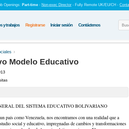
ob Openings:
Part-time
-
Non-exec Director
- Fully Remote UK/EU/CH -
Conta
 y trabajos
Registrarse
Iniciar sesión
Contáctenos
ciales
vo Modelo Educativo
013
sitas
ENERAL DEL SISTEMA EDUCATIVO BOLIVARIANO
un país como Venezuela, nos encontramos con una realidad que a
 estudio social y educativo, impregnadas de cambios y transformaciones