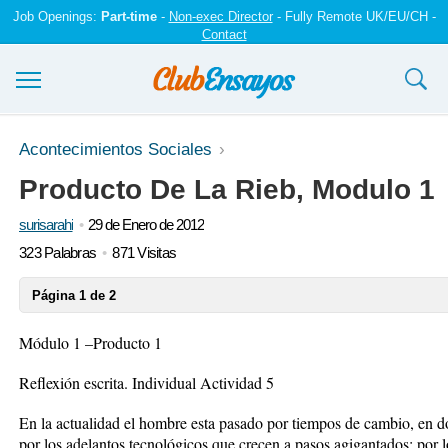
Job Openings:
Part-time
-
Non-exec Director
- Fully Remote UK/EU/CH -
Contact
Ensayos y trabajos
Acontecimientos Sociales
Producto De La Rieb, Modulo 1
Registrarse
surisarahi
29 de Enero de 2012
Iniciar sesión
323 Palabras
871 Visitas
Contáctenos
Página 1 de 2
Módulo 1 –Producto 1
Reflexión escrita. Individual Actividad 5
En la actualidad el hombre esta pasado por tiempos de cambio, en d
por los adelantos tecnológicos que crecen a pasos agigantados; por l