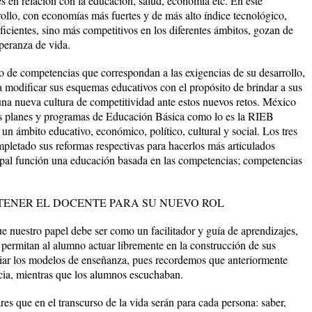
s en relación con la educación, salud, economia etc. En este
rollo, con economías más fuertes y de más alto índice tecnológico,
ficientes, sino más competitivos en los diferentes ámbitos, gozan de
speranza de vida.
lo de competencias que correspondan a las exigencias de su desarrollo,
 a modificar sus esquemas educativos con el propósito de brindar a sus
na nueva cultura de competitividad ante estos nuevos retos. México
los planes y programas de Educación Básica como lo es la RIEB
 un ámbito educativo, económico, político, cultural y social. Los tres
pletado sus reformas respectivas para hacerlos más articulados
ipal función una educación basada en las competencias; competencias
TENER EL DOCENTE PARA SU NUEVO ROL
 nuestro papel debe ser como un facilitador y guía de aprendizajes,
 permitan al alumno actuar libremente en la construcción de sus
iar los modelos de enseñanza, pues recordemos que anteriormente
acia, mientras que los alumnos escuchaban.
res que en el transcurso de la vida serán para cada persona: saber,