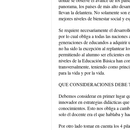
donde se observe el avance de los paíse
panorama, los países de más alto desar
llevan la delantera. No solamente son e
mejores niveles de bienestar social y e
Se requiere necesariamente el desarrol
por lo cual obliga a todas las naciones
generaciones de educandos a adquirir u
no ha sido la excepción al replantear 
permitiendo al alumno ser eficientes en
niveles de la Educación Básica han com
transversalmente, teniendo como princ
para la vida y por la vida.
QUE CONSIDERACIONES DEBE 
Debemos considerar en primer lugar que
innovador en estrategias didácticas que
conocimientos. Esto nos obliga a camb
solo él docente era el que hablaba y h
Por otro lado tomar en cuenta los 4 pila