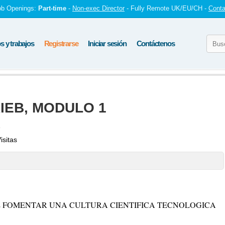
ob Openings:
Part-time
-
Non-exec Director
- Fully Remote UK/EU/CH -
Conta
 y trabajos
Registrarse
Iniciar sesión
Contáctenos
RIEB, MODULO 1
1
isitas
 FOMENTAR UNA CULTURA CIENTIFICA TECNOLOGICA