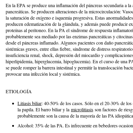
En la EPA se produce una inflamación del páncreas secundaria a la a
pancreáticas. Se producen alteraciones de la microcirculación: Vasoc
la saturación de oxígeno e isquemia progresiva. Estas anormalidade
producen edematización de la glándula, y además puede producir extr
proteínas al peritoneo. En la PA el síndrome de respuesta inflamator
probablemente sea mediado por las enzimas pancreáticas y citocinas a
desde el páncreas inflamado. Algunos pacientes con daño pancreáti
sistémicas graves, entre ellas fiebre, síndrome de distress respirato
insuficiencia renal, shock, depresión del miocardio y complicacione
hiperlipidemia, hiperglucemia, hipoglucemia). En el curso de una PA
se puede romper la barrera intestinal y permitir la translocación bact
provocar una infección local y sistémica.
ETIOLOGÍA
Litiasis biliar
: 40-50% de los casos. Sólo en el 20-30% de los 
la papila. El barro biliar y la
microlitiasis
son factores de riesg
probablemente son la causa de la mayoría de las PA idiopática
Alcohol: 35% de las PA. Es infrecuente en bebedores ocasion