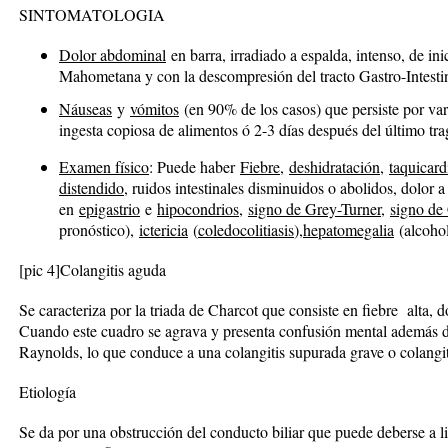
SINTOMATOLOGIA
Dolor abdominal
en barra, irradiado a espalda, intenso, de in
Mahometana y con la descompresión del tracto Gastro-Intesti
Náuseas
y
vómitos
(en 90% de los casos) que persiste por var
ingesta copiosa de alimentos ó 2-3 días después del último tr
Examen físico
: Puede haber
Fiebre
,
deshidratación
,
taquicard
distendido
, ruidos intestinales disminuidos o abolidos, dolor a
en
epigastrio
e
hipocondrios
,
signo de Grey-Turner
,
signo de
pronóstico),
ictericia
(
coledocolitiasis
),
hepatomegalia
(alcoho
[pic 4]
Colangitis aguda
Se caracteriza por la triada de Charcot que consiste en fiebre alta, d
Cuando este cuadro se agrava y presenta confusión mental además 
Raynolds, lo que conduce a una colangitis supurada grave o colangit
Etiología
Se da por una obstrucción del conducto biliar que puede deberse a liti