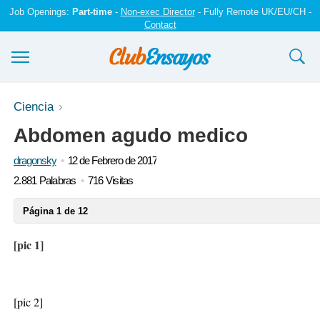
Job Openings:
Part-time
-
Non-exec Director
- Fully Remote UK/EU/CH -
Contact
Ensayos y trabajos
Ciencia
Abdomen agudo medico
Registrarse
dragonsky
12 de Febrero de 2017
Iniciar sesión
2.881 Palabras
716 Visitas
Contáctenos
Página 1 de 12
[pic 1]
[pic 2]