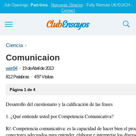
Job Openings:
Part-time
-
Non-exec Director
- Fully Remote UK/EU/CH -
Contact
Ensayos y trabajos
Ciencia
Comunicaion
Registrarse
wen94
19 de Abril de 2013
Iniciar sesión
812 Palabras
497 Visitas
Contáctenos
Página 1 de 4
Desarrollo del cuestionario y la calificación de las frases
1. ¿Qué entiende usted por Competencia Comunicativa?
R/: Competencia comunicativa: es la capacidad de hacer bien el pr
conectores adecuados para entender, elaborar e interpretar los diver