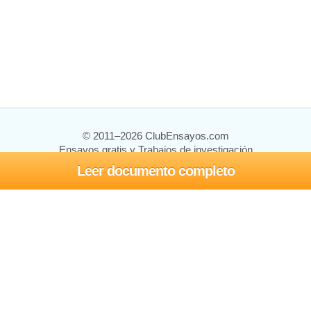
© 2011–2026 ClubEnsayos.com
Ensayos gratis y Trabajos de investigación
Leer documento completo
Ensayos y trabajos
Registrarse
Iniciar sesión
Ayuda
Contáctenos