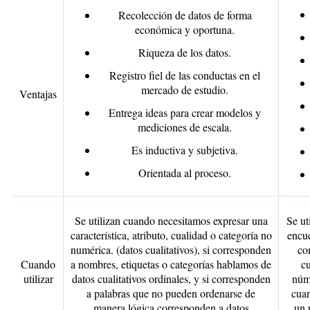
Recolección de datos de forma
económica y oportuna.
Riqueza de los datos.
Registro fiel de las conductas en el
mercado de estudio.
Ventajas
Entrega ideas para crear modelos y
mediciones de escala.
Es inductiva y subjetiva.
Orientada al proceso.
Se utilizan cuando necesitamos expresar una
Se ut
característica, atributo, cualidad o categoría no
encue
numérica. (datos cualitativos), si corresponden
co
Cuando
a nombres, etiquetas o categorías hablamos de
cu
utilizar
datos cualitativos ordinales, y si corresponden
núme
a palabras que no pueden ordenarse de
cuan
manera lógica corresponden a datos
un 