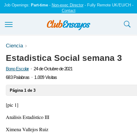
Job Openings:
Part-time
-
Non-exec Director
- Fully Remote UK/EU/CH -
Contact
Ensayos y trabajos
Ciencia
Estadistica Social semana 3
Registrarse
Bono Escolar
24 de Octubre de 2021
Iniciar sesión
683 Palabras
1.009 Visitas
Contáctenos
Página 1 de 3
[pic 1]
Análisis Estadístico III
Ximena Vallejos Ruiz