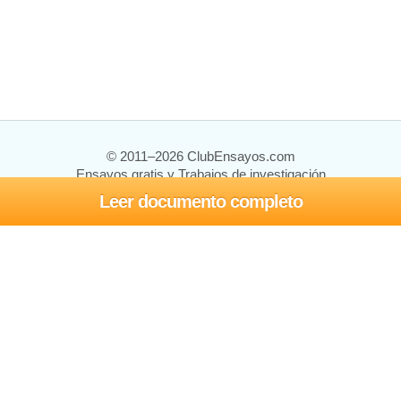
© 2011–2026 ClubEnsayos.com
Ensayos gratis y Trabajos de investigación
Leer documento completo
Ensayos y trabajos
Registrarse
Iniciar sesión
Ayuda
Contáctenos
Mapa del sitio