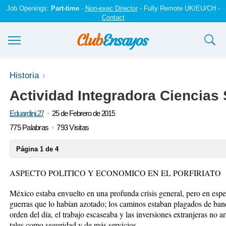
Job Openings:
Part-time
-
Non-exec Director
- Fully Remote UK/EU/CH -
Contact
Ensayos y trabajos
Historia
Actividad Integradora Ciencias 
Registrarse
Eduardini.27
25 de Febrero de 2015
Iniciar sesión
775 Palabras
793 Visitas
Contáctenos
Página 1 de 4
ASPECTO POLITICO Y ECONOMICO EN EL PORFIRIATO
México estaba envuelto en una profunda crisis general, pero en espe
guerras que lo habían azotado; los caminos estaban plagados de band
orden del día, el trabajo escaseaba y las inversiones extranjeras no a
tales como seguridad y de más servicios.