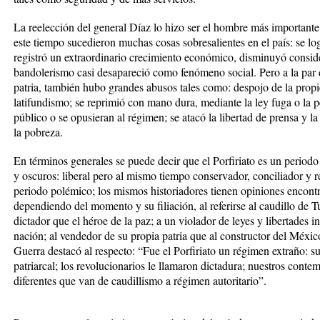
La reelección del general Díaz lo hizo ser el hombre más importante
este tiempo sucedieron muchas cosas sobresalientes en el país: se logr
registró un extraordinario crecimiento económico, disminuyó consid
bandolerismo casi desapareció como fenómeno social. Pero a la par 
patria, también hubo grandes abusos tales como: despojo de la propi
latifundismo; se reprimió con mano dura, mediante la ley fuga o la p
público o se opusieran al régimen; se atacó la libertad de prensa y l
la pobreza.
En términos generales se puede decir que el Porfiriato es un periodo
y oscuros: liberal pero al mismo tiempo conservador, conciliador y r
periodo polémico; los mismos historiadores tienen opiniones encontr
dependiendo del momento y su filiación, al referirse al caudillo de
dictador que el héroe de la paz; a un violador de leyes y libertades i
nación; al vendedor de su propia patria que al constructor del Méxi
Guerra destacó al respecto: “Fue el Porfiriato un régimen extraño: s
patriarcal; los revolucionarios le llamaron dictadura; nuestros cont
diferentes que van de caudillismo a régimen autoritario”.