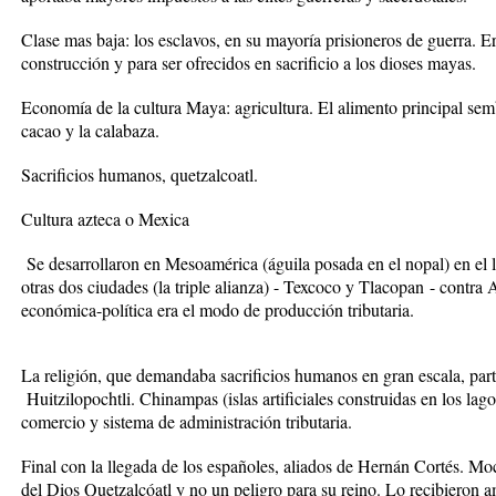
Clase mas baja: l
os esclavos, en su mayor
í
a prisioneros de guerra
. E
construcci
ó
n y para ser ofrecidos en sacrificio a los dioses mayas.
Econom
í
a de la cultura Maya:
agricultura. El alimento principal se
cacao y la calabaza.
Sacrificios humanos, quetzalcoatl.
Cultura azteca o Mexica
Se desarrollaron en
Mesoam
é
rica
(
á
guila posada en el nopal) en el
otras dos ciudades (la triple alianza) - Texcoco y Tlacopan
- contra A
econ
ó
mica-pol
í
tica era el modo de producci
ó
n tributaria.
La religi
ó
n, que demandaba sacrificios humanos en gran escala, part
Huitzilopochtli. Chinampas (islas artificiales construidas en los lagos
comercio y sistema de administraci
ó
n tributaria.
Final con la llegada de los espa
ñ
oles, aliados de Hern
á
n Cort
é
s. Moc
del Dios Quetzalc
ó
atl y no un peligro para su reino. Lo recibieron 