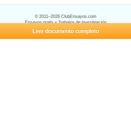
© 2011–2026 ClubEnsayos.com
Ensayos gratis y Trabajos de investigación
Leer documento completo
Ensayos y trabajos
Registrarse
Iniciar sesión
Ayuda
Contáctenos
Mapa del sitio
Política de privacidad
Términos de servicio