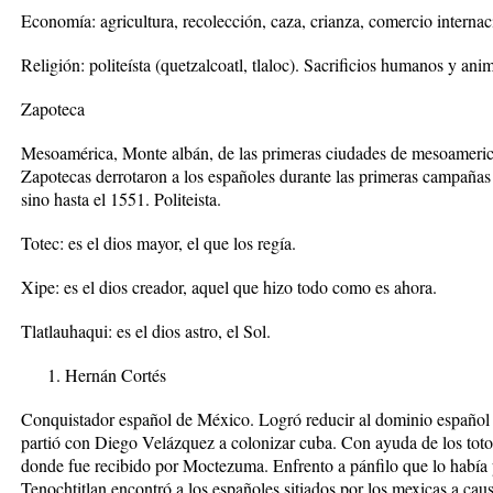
Econom
í
a: agricultura, recolecci
ó
n, caza, crianza, comercio internac
Religi
ó
n: polite
í
sta (quetzalcoatl, tlaloc). Sacrificios humanos y anim
Zapoteca
Mesoam
é
rica, Monte alb
á
n, de las primeras ciudades de mesoameric
Zapotecas derrotaron a los espa
ñ
oles durante las primeras campa
ñ
as
sino hasta el 1551. Politeista.
Totec: es el dios mayor, el que los reg
í
a.
Xipe: es el dios creador, aquel que hizo todo como es ahora.
Tlatlauhaqui: es el dios astro, el Sol.
Hern
á
n Cort
é
s
Conquistador espa
ñ
ol de M
é
xico. Logr
ó
reducir al dominio espa
ñ
ol
parti
ó
con Diego Vel
á
zquez a colonizar cuba. Con ayuda de los toton
donde fue recibido por Moctezuma. Enfrento a p
á
nfilo que lo hab
í
a
Tenochtitlan encontr
ó
a los espa
ñ
oles sitiados por los mexicas a c