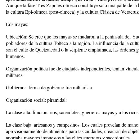
Aunque la fase Tres Zapotes olmeca constituye s
ó
lo una parte de la 
la cultura Epi-olmeca (post-olmeca) y la cultura Cl
á
sica de Veracruz
Los mayas:
Ubicaci
ó
n: Se cree que los mayas se mudaron a la pen
í
nsula del
Yuc
pobladores de la cultura
Tolteca
a la regi
ó
n. La influencia de la cult
son el culto de Quetzalc
ó
atl o la serpiente emplumada, las
ó
rdenes g
humanos.
Organizaci
ó
n pol
í
tica fue de
ciudades independientes, ten
í
an v
í
nculo
militares
.
Gobierno: forma de gobierno fue militarista.
Organizaci
ó
n social: piramidal:
La clase alta:
funcionarios, sacerdotes, guerreros mayas y a los rico
La clase baja:
artesanos y campesinos.
Los cuales prove
í
an de mano 
aprovisionamiento de alimentos para las ciudades, creaci
ó
n de objeto
aportaba mayores impuestos a las elites guerreras y sacerdotales.