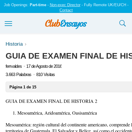
Job Openings:
Part-time
-
Non-exec Director
- Fully Remote UK/EU/CH -
Contact
Ensayos y trabajos
Historia
GUIA DE EXAMEN FINAL DE HIS
Registrarse
ferrvaldes
17 de Agosto de 2016
Iniciar sesión
3.663 Palabras
810 Visitas
Contáctenos
Página 1 de 15
GUIA DE EXAMEN FINAL DE HISTORIA 2
Mesoam
é
rica, Aridoam
é
rica, Oasisam
é
rica
Mesoam
é
rica
: regi
ó
n cultural del continente americano, comprende 
territorios de Guatemala, El Salvador y Belice, as
í
como el occident