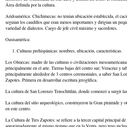
Á
rea definida por la cultura.
Aridoam
é
rica:
Chichimecas: no ten
í
an ubicaci
ó
n establecida, el caci
segu
í
an los caudillos que eran menos importantes y dirig
í
an un pequ
variedad de dialectos. Cargo de jefe civil m
á
ximo y sacerdotes.
Oasisam
é
rica:
Culturas prehisp
á
nicas: nombres, ubicaci
ó
n, caracter
í
sticas.
Los Olmecas:
madre de las culturas o civilizaciones
mesoamericanas,
principalmente en el arte. Tierras bajas del centro sur; V
eracruz y ta
principalmente alrededor de 3 centros ceremoniales, a saber
San Lor
Zapotes.
Primera en desarrollar escritura jerogl
í
fica.
La cultura de San Lorenzo Tenochtitl
á
n, donde comenz
ó
a surgir la
La cultura del sitio arqueol
ó
gico, construyeron la Gran pir
á
mide y o
en este centro.
La Cultura de Tres Zapotes: se refiere a la tercer capital principal d
aproximadamente al mismo tiempo que en la Venta, pero tuvo inclus