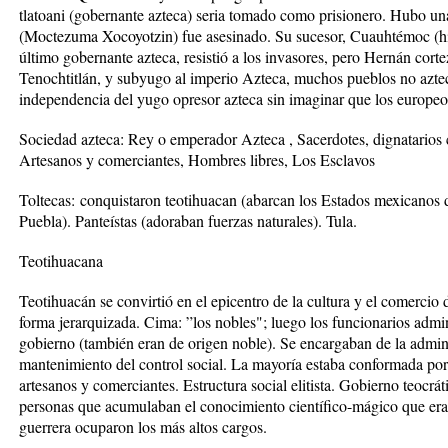
tlatoani (gobernante azteca) seria tomado como prisionero. Hubo un
(Moctezuma Xocoyotzin) fue asesinado. Su sucesor, Cuauht
é
moc (h
ú
ltimo gobernante azteca, resisti
ó
a los invasores, pero Hern
á
n corte
Tenochtitl
á
n, y subyugo al imperio Azteca, muchos pueblos no aztec
independencia del yugo opresor azteca sin imaginar que los europeo
Sociedad azteca: Rey o emperador Azteca , Sacerdotes, dignatarios c
Artesanos y comerciantes, Hombres libres, Los Esclavos
Toltecas:
conquistaron teotihuacan (abarcan los Estados mexicanos 
Puebla). Pante
í
stas (adoraban fuerzas naturales). Tula.
Teotihuacana
Teotihuac
á
n se convirti
ó
en el epicentro de la cultura y el comerci
forma jerarquizada. Cima:
”
los nobles"; luego los funcionarios admin
gobierno (tambi
é
n eran de origen noble). Se encargaban de la admin
mantenimiento del control social. La mayor
í
a estaba conformada por
artesanos y comerciantes. Estructura social elitista. Gobierno teocr
á
t
personas que acumulaban el conocimiento cient
í
fico-m
á
gico que era
guerrera ocuparon los m
á
s altos cargos.