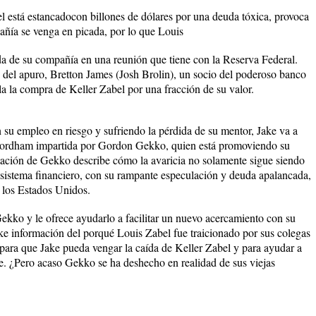
 está estancadocon billones de dólares por una deuda tóxica, provoca
pañía se venga en picada, por lo que Louis
ida de su compañía en una reunión que tiene con la Reserva Federal.
 del apuro, Bretton James (Josh Brolin), un socio del poderoso banco
la la compra de Keller Zabel por una fracción de su valor.
u empleo en riesgo y sufriendo la pérdida de su mentor, Jake va a
 Fordham impartida por Gordon Gekko, quien está promoviendo su
ación de Gekko describe cómo la avaricia no solamente sigue siendo
l sistema financiero, con su rampante especulación y deuda apalancada,
 los Estados Unidos.
ekko y le ofrece ayudarlo a facilitar un nuevo acercamiento con su
ake información del porqué Louis Zabel fue traicionado por sus colegas
para que Jake pueda vengar la caída de Keller Zabel y para ayudar a
e. ¿Pero acaso Gekko se ha deshecho en realidad de sus viejas