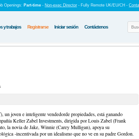
ob Openings:
Part-time
-
Non-exec Director
- Fully Remote UK/EU/CH -
Conta
 y trabajos
Registrarse
Iniciar sesión
Contáctenos
s
, un joven e inteligente vendedorde propiedades, está ganando
mpañía Keller Zabel Investments, dirigida por Louis Zabel (Frank
nto, la novia de Jake, Winnie (Carey Mulligan), apoya su
cológica -incentivada por un idealismo que no ve en su padre Gordon.