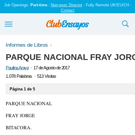
Job Openings:
Part-time
-
Non-exec Director
- Fully Remote UK/EU/CH -
Contact
Ensayos y trabajos
Informes de Libros
PARQUE NACIONAL FRAY JOR
Registrarse
Paulina Araya
17 de Agosto de 2017
Iniciar sesión
1.078 Palabras
513 Visitas
Contáctenos
Página 1 de 5
PARQUE NACIONAL
FRAY JORGE
BITACORA.