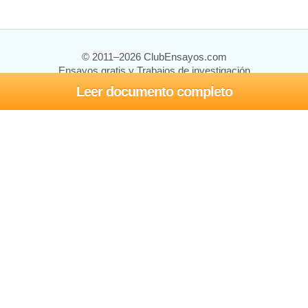
© 2011–2026 ClubEnsayos.com
Ensayos gratis y Trabajos de investigación
Leer documento completo
Ensayos y trabajos
Registrarse
Iniciar sesión
Ayuda
Contáctenos
Mapa del sitio
Política de privacidad
Términos de servicio