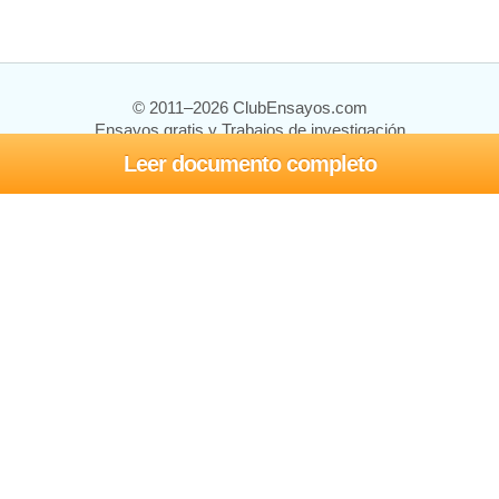
© 2011–2026 ClubEnsayos.com
Ensayos gratis y Trabajos de investigación
Leer documento completo
Ensayos y trabajos
Registrarse
Iniciar sesión
Ayuda
Contáctenos
Mapa del sitio
Política de privacidad
Términos de servicio