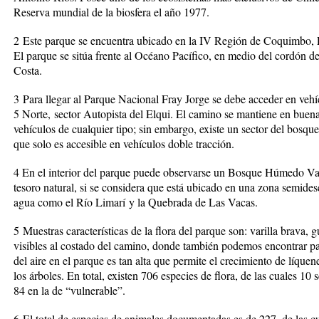
Reserva mundial de la biosfera el año 1977.
2
Este parque se encuentra ubicado en la IV Región de Coquimbo, 
El parque se sitúa frente al Océano Pacífico, en medio del cordón de
Costa.
3
Para llegar al Parque Nacional Fray Jorge se debe acceder en vehí
5 Norte
,
sector Autopista del Elqui. El camino se mantiene en buena
vehículos de cualquier tipo; sin embargo, existe un sector del bosque 
que solo es accesible en vehículos doble tracción.
4
En el interior del parque puede observarse un Bosque Húmedo Va
tesoro natural, si se considera que está ubicado en una zona semides
agua como el Río Limarí
y la Quebrada de Las Vacas.
5
Muestras características de la flora del parque son: varilla brava, g
visibles al costado del camino, donde también podemos encontrar pa
del aire en el parque es tan alta que permite el crecimiento de líquen
los árboles. En total, existen 706 especies de flora, de las cuales 10
84 en la de “vulnerable”.
6
El total de especies de animales documentadas es de 227, de las cu