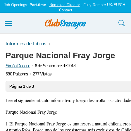
Job Openings:
Part-time
-
Non-exec Director
- Fully Remote UK/EU/CH -
Contact
Ensayos y trabajos
Informes de Libros
Parque Nacional Fray Jorge
Registrarse
Simón Donoso
6 de Septiembre de 2018
Iniciar sesión
680 Palabras
277 Visitas
Contáctenos
Página 1 de 3
Lee el siguiente artículo informativo y luego desarrolla las actividade
Parque Nacional Fray Jorge
1
El Parque Nacional Fray Jorge
es una reserva natural chilena cre
Antonio Ríos. Posee uno de los ecosistemas más exclusivos de Chile,