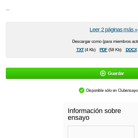
...
Leer 2 páginas más »
Descargar como (para miembros actu
txt
pdf
docx
(4 Kb)
(58 Kb)
Guardar
Disponible sólo en Clubensay
Información sobre
ensayo