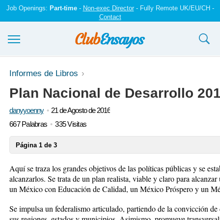
Job Openings:
Part-time
-
Non-exec Director
- Fully Remote UK/EU/CH -
Contact
Ensayos y trabajos
Informes de Libros
Plan Nacional de Desarrollo 20
Registrarse
danyyoenny
21 de Agosto de 2016
Iniciar sesión
667 Palabras
335 Visitas
Contáctenos
Página 1 de 3
Aquí se traza los grandes objetivos de las políticas públicas y se est
alcanzarlos. Se trata de un plan realista, viable y claro para alcanz
un México con Educación de Calidad, un México Próspero y un Mé
Se impulsa un federalismo articulado, partiendo de la convicción de 
sus regiones, estados y municipios. Asimismo, promueve transversalme