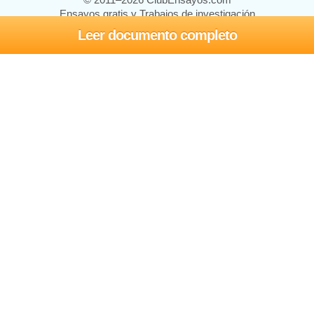
Ensayos gratis y Trabajos de investigación
Leer documento completo
Ensayos y trabajos
Registrarse
Iniciar sesión
Ayuda
Contáctenos
Mapa del sitio
Política de privacidad
Términos de servicio