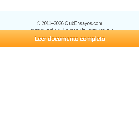
© 2011–2026 ClubEnsayos.com
Ensayos gratis y Trabajos de investigación
Leer documento completo
Ensayos y trabajos
Registrarse
Iniciar sesión
Ayuda
Contáctenos
Mapa del sitio
Política de privacidad
Términos de servicio