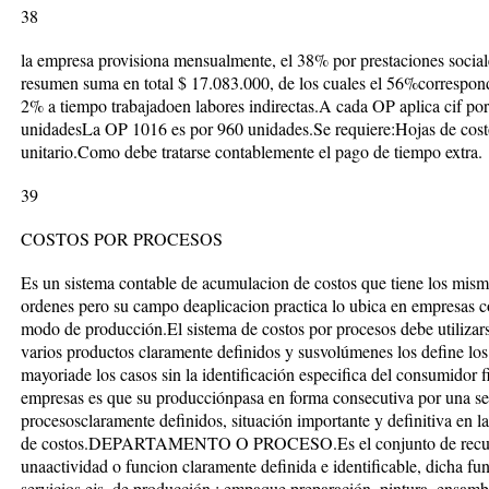
38
la empresa provisiona mensualmente, el 38% por prestaciones sociale
resumen suma en total $ 17.083.000, de los cuales el 56%correspond
2% a tiempo trabajadoen labores indirectas.A cada OP aplica cif 
unidadesLa OP 1016 es por 960 unidades.Se requiere:Hojas de costo
unitario.Como debe tratarse contablemente el pago de tiempo extra.
39
COSTOS POR PROCESOS
Es un sistema contable de acumulacion de costos que tiene los mismo
ordenes pero su campo deaplicacion practica lo ubica en empresas co
modo de producción.El sistema de costos por procesos debe utiliza
varios productos claramente definidos y susvolúmenes los define los
mayoriade los casos sin la identificación especifica del consumidor fi
empresas es que su producciónpasa en forma consecutiva por una se
procesosclaramente definidos, situación importante y definitiva en l
de costos.DEPARTAMENTO O PROCESO.Es el conjunto de recurs
unaactividad o funcion claramente definida e identificable, dicha f
servicios ejs, de producción : empaque,preparación, pintura, ensamble