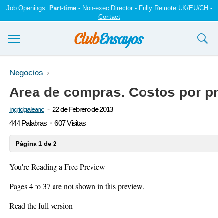
Job Openings:
Part-time
-
Non-exec Director
- Fully Remote UK/EU/CH -
Contact
Ensayos y trabajos
Negocios
Area de compras. Costos por p
Registrarse
ingridgaleano
22 de Febrero de 2013
Iniciar sesión
444 Palabras
607 Visitas
Contáctenos
Página 1 de 2
You're Reading a Free Preview
Pages 4 to 37 are not shown in this preview.
Read the full version