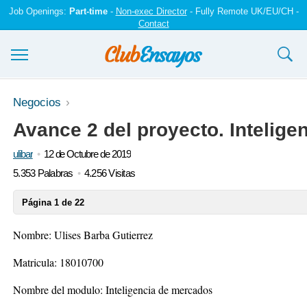
Job Openings:
Part-time
-
Non-exec Director
- Fully Remote UK/EU/CH -
Contact
Ensayos y trabajos
Negocios
Avance 2 del proyecto. Intelig
Registrarse
ulibar
12 de Octubre de 2019
Iniciar sesión
5.353 Palabras
4.256 Visitas
Contáctenos
Página 1 de 22
Nombre: Ulises Barba Gutierrez
Matricula: 18010700
Nombre del modulo: Inteligencia de mercados