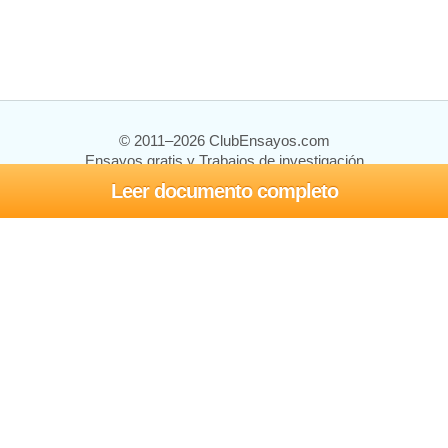
© 2011–2026 ClubEnsayos.com
Ensayos gratis y Trabajos de investigación
Leer documento completo
Ensayos y trabajos
Registrarse
Iniciar sesión
Ayuda
Contáctenos
Mapa del sitio
Política de privacidad