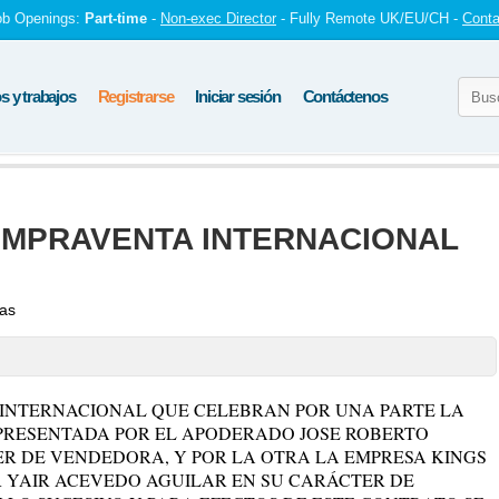
ob Openings:
Part-time
-
Non-exec Director
- Fully Remote UK/EU/CH -
Conta
 y trabajos
Registrarse
Iniciar sesión
Contáctenos
MPRAVENTA INTERNACIONAL
tas
INTERNACIONAL QUE CELEBRAN POR UNA PARTE LA
EPRESENTADA POR EL APODERADO JOSE ROBERTO
ER DE VENDEDORA, Y POR LA OTRA LA EMPRESA KINGS
R YAIR ACEVEDO AGUILAR EN SU CARÁCTER DE