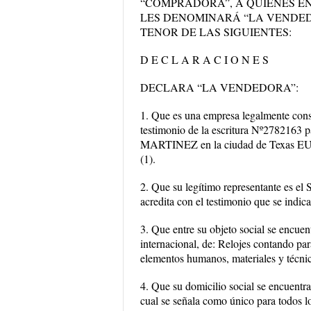
“COMPRADORA”, A QUIENES EN
LES DENOMINARÁ “LA VENDED
TENOR DE LAS SIGUIENTES:
D E C L A R A C I O N E S
DECLARA “LA VENDEDORA”:
1. Que es una empresa legalmente const
testimonio de la escritura Nº2782163
MARTINEZ en la ciudad de Texas EU. y
(1).
2. Que su legítimo representante es el
acredita con el testimonio que se indic
3. Que entre su objeto social se encuen
internacional, de: Relojes contando par
elementos humanos, materiales y técnico
4. Que su domicilio social se encuent
cual se señala como único para todos lo