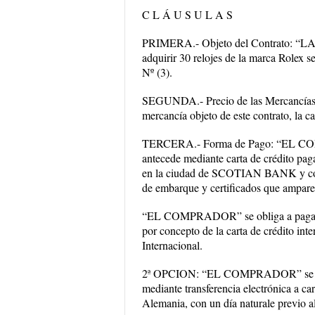
C L Á U S U L A S
PRIMERA.- Objeto del Contrato: 
adquirir 30 relojes de la marca Rolex s
Nº (3).
SEGUNDA.- Precio de las Mercancía
mercancía objeto de este contrato, la 
TERCERA.- Forma de Pago: “EL COMPR
antecede mediante carta de crédito paga
en la ciudad de SCOTIAN BANK y con 5
de embarque y certificados que amparen
“EL COMPRADOR” se obliga a pagar y a
por concepto de la carta de crédito i
Internacional.
2ª OPCION: “EL COMPRADOR” se obliga
mediante transferencia electrónica 
Alemania, con un día naturale previo al