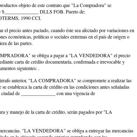
roductos objeto de este contrato que "La Compradora" se
 de $______________ DLLS FOB. Puerto de:
OTERMS, 1990 CCI.
el precio antes pactado, cuando éste sea afectado por variaciones en
nes económicas, políticas o sociales extremas en el país de origen o
era de las partes.
MPRADORA" se obliga a pagar a "LA VENDEDORA" el precio
ante carta de crédito documentaria, confirmada e irrevocable y
umentos siguientes: .
 párrafo anterior, "LA COMPRADORA" se compromete a realizar las
 se establezca la carta de crédito en las condiciones antes señaladas
 ciudad de ______________ con una vigencia de
tura y manejo de la carta de crédito, serán pagados por "LA
mercancías. "LA VENDEDORA" se obliga a entregar las mercancías
ñalado en la cláusula segunda anterior cumpliendo con las