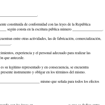
___________________.
nte constituida de conformidad con las leyes de la República
__ según consta en la escritura pública número ________________.
cuentran entre otras actividades, las de fabricación, comercialización,
_______.
imientos, experiencia y el personal adecuado para realizar las
ión que antecede.
 su legitimo representado y en consecuencia, se encuentra
 presente instrumento y obligar en los términos del mismo.
______________________ mismo que señala para todos los efectos
acuerdo con las leyes en __________________ y que se dedica entre